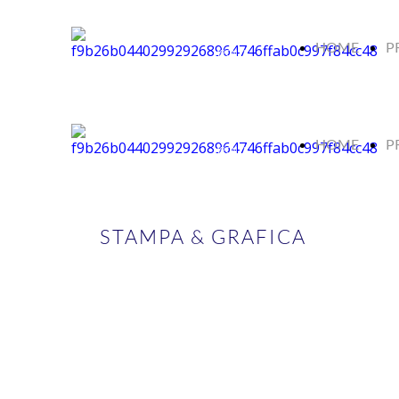
HOME
P
4PONTI
HOME
P
4PONTI
STAMPA & GRAFICA